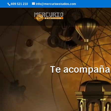
609 521 210
info@mercurioestudios.com
Te acompañam