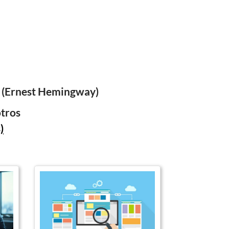
o” (Ernest Hemingway)
otros
)