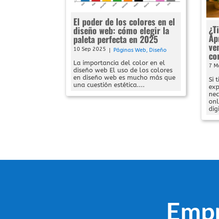
El poder de los colores en el
¿T
diseño web: cómo elegir la
Ap
paleta perfecta en 2025
ve
10 Sep 2025
|
Páginas Web
,
Diseño
co
La importancia del color en el
7 M
diseño web El uso de los colores
en diseño web es mucho más que
Si 
una cuestión estética....
exp
nec
onl
digi
Empr