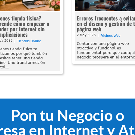
ienes tienda física?
Errores frecuentes a evita
rende cómo empezar a
en el diseño y gestión de 
nder por Internet sin
página web
mplicaciones
2 May 2025
|
Páginas Web
ay 2025
|
Tiendas Online
Contar con una página web
atractiva y funcional es
tienes tienda física te
fundamental para que cualqui
licamos por qué también
negocio prospere en el entorno
esitas tener una tienda
ine. Una transformación
tal...
Pon tu Negocio o
esa en Internet y At