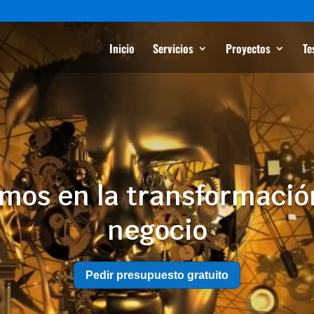
Reproductor
de
Inicio
Servicios
vídeo
Proyectos
Te
os en la transformación 
negocio
Pedir presupuesto gratuito